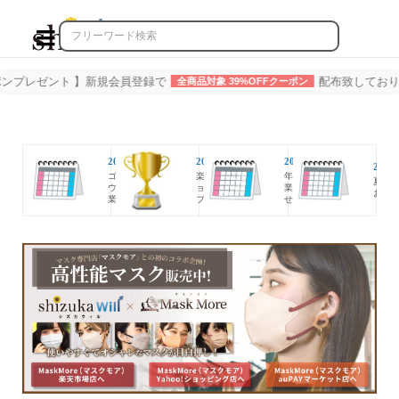

ント 】新規会員登録で
全商品対象 39%OFFクーポン
配布致しております（※
2026.04.30
2026.01.27
2025.12.29
2025.
ゴールデン
楽天市場シ
年末年始休
夏季
ウィーク休
ョップ・オ
業のお知ら
お知
業日のお...
ブ・ザ・...
せ