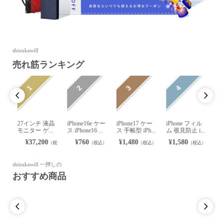
shizukawill
売れ筋ランキング
4
5
6
7


e17 ケー
iPhone フィル
AQUOS sense1
Xperia 10 vii ガ
arrows We3 ケ
 iPh...
ム 覗見防止 i...
0 ガラスフィ...
ラスフィル...
ース arrows ...
0
¥1,580
¥1,580
¥1,480
¥980
（税込）
（税込）
（税込）
（税込）
（税込）
shizukawill 一押しの
おすすめ商品

