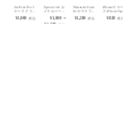
tc
iPhone15 ケー
AQUOS sense1
iPhone15 iPhon
Google Pixel10a
Ga
..
ス iPhone15pr...
0 ガラスフィ...
e15pro 15plus...
ガラスフィ...
護
¥820
¥1,580
¥1,000
¥680 ～
¥
込）
（税込）
（税込）
（税込）
¥1,000
（税込）