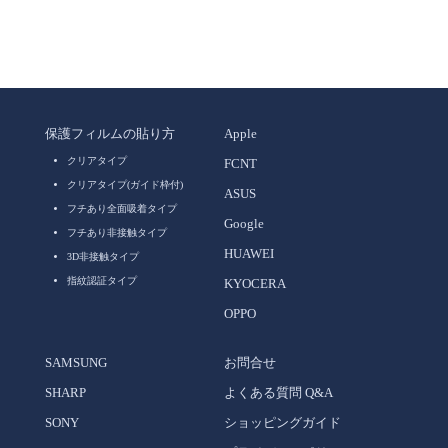
保護フィルムの貼り方
Apple
クリアタイプ
FCNT
クリアタイプ(ガイド枠付)
ASUS
フチあり全面吸着タイプ
Google
フチあり非接触タイプ
HUAWEI
3D非接触タイプ
指紋認証タイプ
KYOCERA
OPPO
SAMSUNG
お問合せ
SHARP
よくある質問 Q&A
SONY
ショッピングガイド