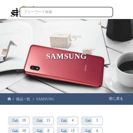

SAMSUNG
前に戻る
商品一覧
SAMSUNG
10
15
4
3
Galaxy A54 5G
Galaxy S24
Galaxy S24 Ultra
Galaxy S23 FE
10
0
15
4
Galaxy A55 5G
Galaxy S23+
Galaxy S25
Galaxy S25 Ultra