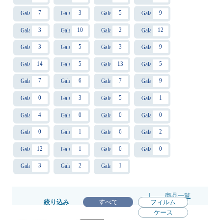
7
3
5
9
Galaxy A25 5G
Galaxy S24 FE
Galaxy A36 5G
Galaxy S26
3
10
2
12
Galaxy S26 Ultra
Galaxy A23
Galaxy S26+
Galaxy S23
3
5
3
9
Galaxy A57 5G
Galaxy S23 Ultra
Galaxy M23
Galaxy A53 5G
14
5
13
5
Galaxy S22
Galaxy S22 Ultra
Galaxy S21
Galaxy S21+
7
6
7
9
Galaxy S21 Ultra
Galaxy A41
Galaxy A51
Galaxy A21
0
3
5
1
Galaxy Note20 Ultra
Galaxy S20+ 5G
Galaxy S20 5G
Galaxy A20
4
0
0
0
Galaxy A7
Galaxy A30
Galaxy S10+
Galaxy S10
0
1
6
2
Galaxy Note10+
Galaxy Feel2
Galaxy A52
Galaxy A32
12
1
0
0
Galaxy A22
Galaxy Note9
Galaxy Feel
Galaxy S9+
3
2
1
Galaxy S9
Galaxy S8+
Galaxy Note8
|
商品一覧
絞り込み
すべて
フィルム
ケース