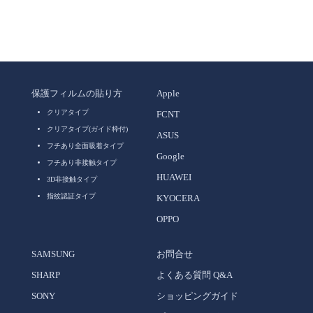
保護フィルムの貼り方
Apple
クリアタイプ
FCNT
クリアタイプ(ガイド枠付)
ASUS
フチあり全面吸着タイプ
Google
フチあり非接触タイプ
HUAWEI
3D非接触タイプ
指紋認証タイプ
KYOCERA
OPPO
SAMSUNG
お問合せ
SHARP
よくある質問 Q&A
SONY
ショッピングガイド