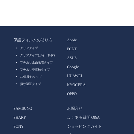
保護フィルムの貼り方
Apple
クリアタイプ
FCNT
クリアタイプ(ガイド枠付)
ASUS
フチあり全面吸着タイプ
Google
フチあり非接触タイプ
HUAWEI
3D非接触タイプ
指紋認証タイプ
KYOCERA
OPPO
SAMSUNG
お問合せ
SHARP
よくある質問 Q&A
SONY
ショッピングガイド