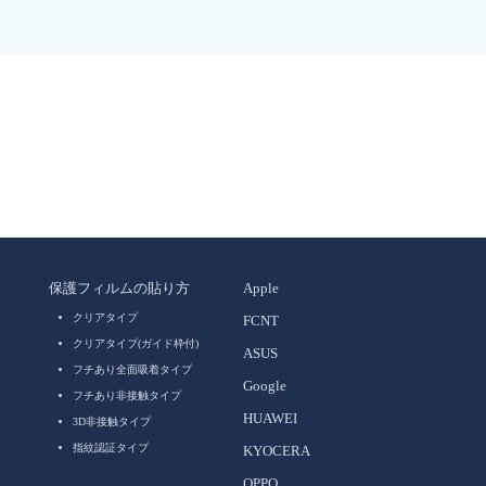
保護フィルムの貼り方
Apple
クリアタイプ
FCNT
クリアタイプ(ガイド枠付)
ASUS
フチあり全面吸着タイプ
Google
フチあり非接触タイプ
HUAWEI
3D非接触タイプ
指紋認証タイプ
KYOCERA
OPPO