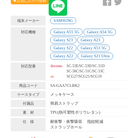
★お気に入りへ登録
SAMSUNG
端末メーカー
Galaxy A55 5G
Galaxy A54 5G
対応機種
Galaxy S23
Galaxy A23
Galaxy S22
Galaxy A53 5G
Galaxy A22
Galaxy S21 Ultra
docomo
SC-53E/SC-53D/SC-51D
対応型番
SC-56C/SC-51C/SC-53C
au
SCG27/SCG21/SCG19
SA-GAA7CLBK2
商品コード
メッキケース
ケースタイプ
簡易ストラップ
付属品
TPU(熱可塑性ポリウレタン)
素 材
耐衝撃・衝撃吸収
指紋軽減
仕 様
ストラップホール