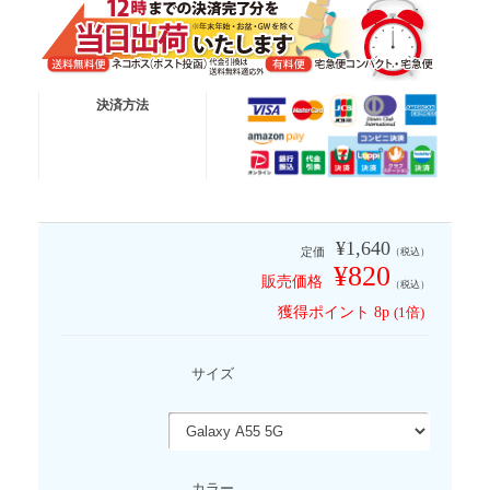
送料無料便
ネコポス (ポスト投函)
決済方法
有 料 便
宅急便コンパクト
有 料 便
宅急便
※代金引換は送料無料適応外となります
¥1,640
定価
（税込）
¥820
販売価格
（税込）
獲得ポイント
8p
(1倍)
サイズ
カラー