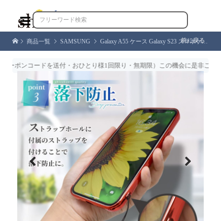

前に戻る
商品一覧
SAMSUNG
Galaxy A55 ケース Galaxy S23 スマホケース Galaxy A54 A53 5G A23 A22 S21 S22 クリアケース ギャラクシー サイドメッキ シズカウィル
ポンコードを送付・おひとり様1回限り・無期限）この機会に是非ご利用く
Previous
Next