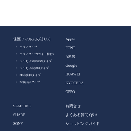
保護フィルムの貼り方
Apple
クリアタイプ
FCNT
クリアタイプ(ガイド枠付)
ASUS
フチあり全面吸着タイプ
Google
フチあり非接触タイプ
HUAWEI
3D非接触タイプ
指紋認証タイプ
KYOCERA
OPPO
SAMSUNG
お問合せ
SHARP
よくある質問 Q&A
SONY
ショッピングガイド