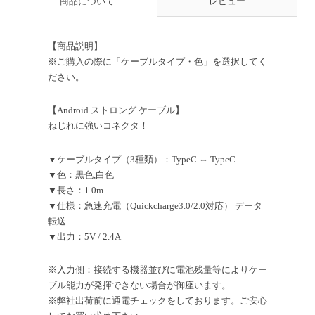
商品について
レビュー
【商品説明】
※ご購入の際に「ケーブルタイプ・色」を選択してく
ださい。
【Android ストロング ケーブル】
ねじれに強いコネクタ！
▼ケーブルタイプ（3種類）：TypeC ⇔ TypeC
▼色：黒色,白色
▼長さ：1.0m
▼仕様：急速充電（Quickcharge3.0/2.0対応） データ
転送
▼出力：5V / 2.4A
※入力側：接続する機器並びに電池残量等によりケー
ブル能力が発揮できない場合が御座います。
※弊社出荷前に通電チェックをしております。ご安心