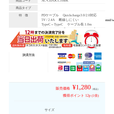
AC-CEPDCC10BK
商品コード
商品タイプ
Warning
: Illegal string offset 'label' in
PDケーブル
Quickcharge3.0/2.0対応
特 徴
5V / 2.4A
断線しにくい
/home/shizukawill/shizukawill.co.jp/public_html/
TypeC⇔TypeC
ケーブル長:1.0m
content/themes/glamour_tcd073/template-
parts/single-item-content.php
on line
728
a
送料無料便
ネコポス (ポスト投函)
決済方法
有 料 便
宅急便コンパクト
有 料 便
宅急便
※代金引換は送料無料適応外となります
¥1,280
販売価格
（税込）
獲得ポイント
12p
(1倍)
サイズ