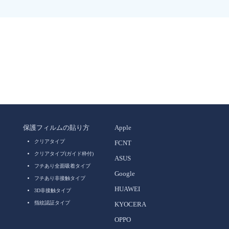
保護フィルムの貼り方
Apple
クリアタイプ
FCNT
クリアタイプ(ガイド枠付)
ASUS
フチあり全面吸着タイプ
Google
フチあり非接触タイプ
HUAWEI
3D非接触タイプ
指紋認証タイプ
KYOCERA
OPPO