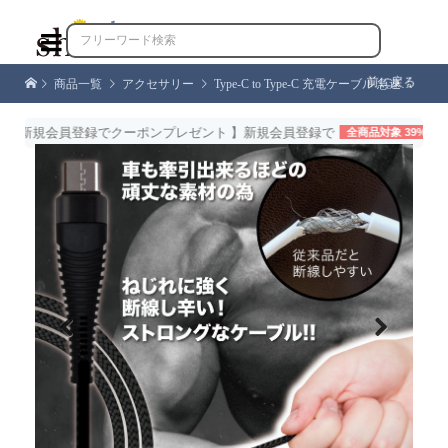

前に戻る
商品一覧
アクセサリー
Type-C to Type-C 充電ケーブル 急速充電 対応 1ｍ データ転送 コネクター タイプC ケーブル アンドロイド コード シズカウィル
新規会員登録でクーポンプレゼント 】新規会員登録で
全商品対象 39%OFFクー
Previous
Next