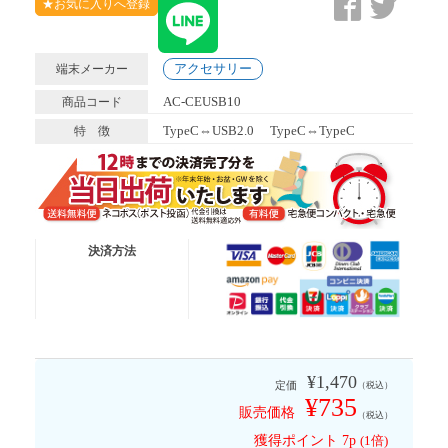
★お気に入りへ登録
アクセサリー
端末メーカー
AC-CEUSB10
商品コード
TypeC⇔USB2.0
TypeC⇔TypeC
特 徴
送料無料便
ネコポス (ポスト投函)
決済方法
有 料 便
宅急便コンパクト
有 料 便
宅急便
※代金引換は送料無料適応外となります
¥1,470
定価
（税込）
¥735
販売価格
（税込）
獲得ポイント
7p
(1倍)