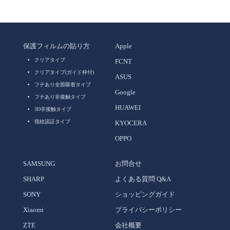
保護フィルムの貼り方
Apple
クリアタイプ
FCNT
クリアタイプ(ガイド枠付)
ASUS
フチあり全面吸着タイプ
Google
フチあり非接触タイプ
HUAWEI
3D非接触タイプ
指紋認証タイプ
KYOCERA
OPPO
SAMSUNG
お問合せ
SHARP
よくある質問 Q&A
SONY
ショッピングガイド
Xiaomi
プライバシーポリシー
ZTE
会社概要