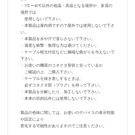
・5℃ー40℃以外の低温・高温となる場所や、多湿の
場所では
使用しないで下さい。
・本製品は屋内用ですので屋外では使用しないで下さ
い。
・本製品を水や汗で濡らさないで下さい。
・過度な衝撃・無理な力は避けてください。
・ケーブル根元付近などに極端な曲がりを与えないで
下さい。
・お使いの機器のコネクタ形状と合っているか
ご確認の上、ご購入下さい。
・ケーブルを抜き差しするときは、
必ずコネクタ部（プラグ）を持って下さい。
・本製品を分解したり、加工しないで下さい。
・本来の目的以外には使用しないで下さい。
製品の色味に関しては、お使いのデバイスの表示性能
や設定により
変化する可能性がありますのでご注意ください。