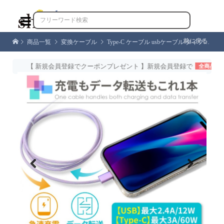

前に戻る
商品一覧
変換ケーブル
Type-C ケーブル usbケーブル タイプc 充電ケーブル 1m 2m ノートPC iPhone iPad Android Pixel Xperia Galaxy AQUOS Switch 充電ケーブル 充電コード 急速充電 3A急速充電 60W 柔らかい データ転送 500MHz 480Mbps USB to typeC typeC to typeC おしゃれ シズカウィル
【 新規会員登録でクーポンプレゼント 】新規会員登録で
全商品対象 39
Previous
Next