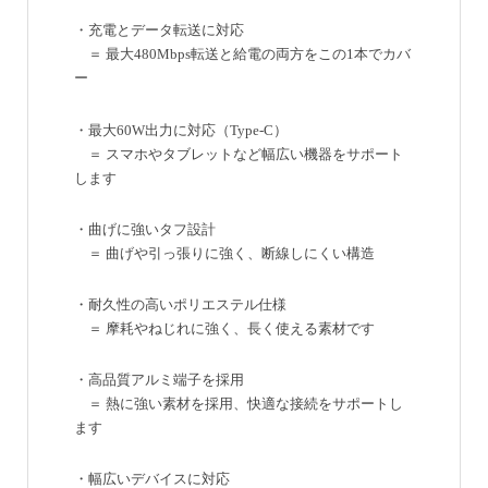
・充電とデータ転送に対応
＝ 最大480Mbps転送と給電の両方をこの1本でカバ
ー
・最大60W出力に対応（Type-C）
＝ スマホやタブレットなど幅広い機器をサポート
します
・曲げに強いタフ設計
＝ 曲げや引っ張りに強く、断線しにくい構造
・耐久性の高いポリエステル仕様
＝ 摩耗やねじれに強く、長く使える素材です
・高品質アルミ端子を採用
＝ 熱に強い素材を採用、快適な接続をサポートし
ます
・幅広いデバイスに対応