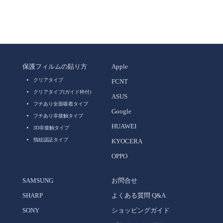
保護フィルムの貼り方
Apple
クリアタイプ
FCNT
クリアタイプ(ガイド枠付)
ASUS
フチあり全面吸着タイプ
Google
フチあり非接触タイプ
HUAWEI
3D非接触タイプ
指紋認証タイプ
KYOCERA
OPPO
SAMSUNG
お問合せ
SHARP
よくある質問 Q&A
SONY
ショッピングガイド