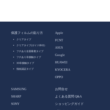
保護フィルムの貼り方
Apple
クリアタイプ
FCNT
クリアタイプ(ガイド枠付)
ASUS
フチあり全面吸着タイプ
Google
フチあり非接触タイプ
HUAWEI
3D非接触タイプ
指紋認証タイプ
KYOCERA
OPPO
SAMSUNG
お問合せ
SHARP
よくある質問 Q&A
SONY
ショッピングガイド