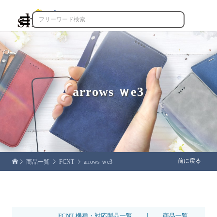

arrows ｗe3
前に戻る
商品一覧
FCNT
arrows ｗe3
|
FCNT 機種・対応製品一覧
商品一覧