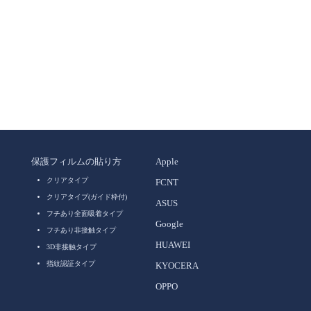
保護フィルムの貼り方
Apple
クリアタイプ
FCNT
クリアタイプ(ガイド枠付)
ASUS
フチあり全面吸着タイプ
Google
フチあり非接触タイプ
HUAWEI
3D非接触タイプ
指紋認証タイプ
KYOCERA
OPPO