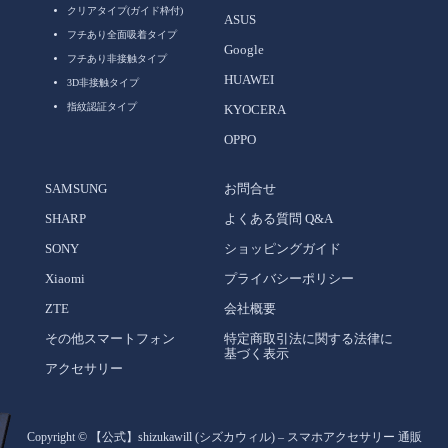
クリアタイプ(ガイド枠付)
ASUS
フチあり全面吸着タイプ
Google
フチあり非接触タイプ
HUAWEI
3D非接触タイプ
指紋認証タイプ
KYOCERA
OPPO
SAMSUNG
お問合せ
SHARP
よくある質問 Q&A
SONY
ショッピングガイド
Xiaomi
プライバシーポリシー
ZTE
会社概要
その他スマートフォン
特定商取引法に関する法律に
基づく表示
アクセサリー
Copyright ©
【公式】shizukawill (シズカウィル) – スマホアクセサリー 通販