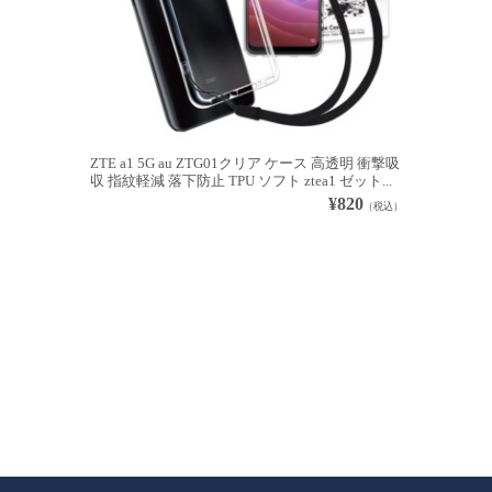
ZTE a1 5G au ZTG01クリア ケース 高透明 衝撃吸
収 指紋軽減 落下防止 TPU ソフト ztea1 ゼット...
¥820
（税込）