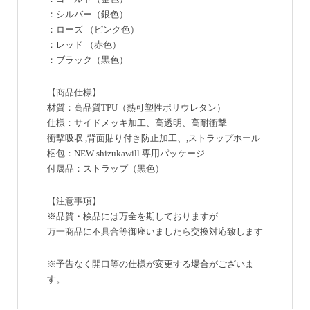
：シルバー（銀色）
：ローズ （ピンク色）
：レッド （赤色）
：ブラック（黒色）
【商品仕様】
材質：高品質TPU（熱可塑性ポリウレタン）
仕様：サイドメッキ加工、高透明、高耐衝撃
衝撃吸収 ,背面貼り付き防止加工、,ストラップホール
梱包：NEW shizukawill 専用パッケージ
付属品：ストラップ（黒色）
【注意事項】
※品質・検品には万全を期しておりますが
万一商品に不具合等御座いましたら交換対応致します
※予告なく開口等の仕様が変更する場合がございま
す。