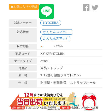
★お気に入りへ登録
KYOCERA
端末メーカー
かんたんスマホ2＋
対応機種
かんたんスマホ2
au
KYV47
対応型番
KY-KYV47CLBK
商品コード
camcl
ケースタイプ
簡易ストラップ
付属品
TPU(熱可塑性ポリウレタン)
素 材
耐衝撃・衝撃吸収
ストラップホール
仕 様