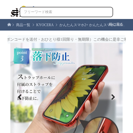

前に戻る
商品一覧
KYOCERA
かんたんスマホ2+ かんたんスマホ2 A001KC ケース BASIO4 KYV47 ケース サイドメッキ加工 全5色 高透明 耐衝撃 衝撃吸収 防指紋 ストラップ付 簡単スマホ2 ケース カバー クリア
ポンコードを送付・おひとり様1回限り・無期限）この機会に是非ご利用くだ
Previous
Next