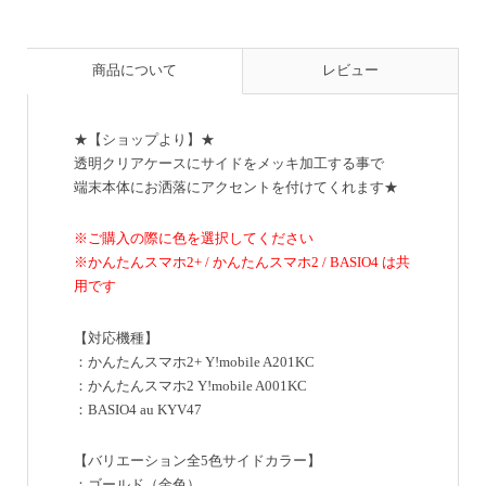
商品について
レビュー
★【ショップより】★
透明クリアケースにサイドをメッキ加工する事で
端末本体にお洒落にアクセントを付けてくれます★
※ご購入の際に色を選択してください
※かんたんスマホ2+ / かんたんスマホ2 / BASIO4 は共
用です
【対応機種】
：かんたんスマホ2+ Y!mobile A201KC
：かんたんスマホ2 Y!mobile A001KC
：BASIO4 au KYV47
【バリエーション全5色サイドカラー】
：ゴールド（金色）