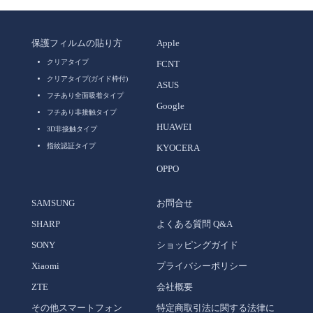
保護フィルムの貼り方
Apple
クリアタイプ
FCNT
クリアタイプ(ガイド枠付)
ASUS
フチあり全面吸着タイプ
Google
フチあり非接触タイプ
HUAWEI
3D非接触タイプ
指紋認証タイプ
KYOCERA
OPPO
SAMSUNG
お問合せ
SHARP
よくある質問 Q&A
SONY
ショッピングガイド
Xiaomi
プライバシーポリシー
ZTE
会社概要
その他スマートフォン
特定商取引法に関する法律に