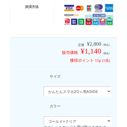
送料無料便
ネコポス (ポスト投函)
決済方法
有 料 便
宅急便コンパクト
有 料 便
宅急便
※代金引換は送料無料適応外となります
¥2,800
定価
（税込）
¥1,140
販売価格
（税込）
獲得ポイント
11p
(1倍)
サイズ
カラー