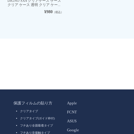
DIGNO SX4 クリアケース ケース
クリア ケース 透明 クリア ケー...
¥980
（税込）
保護フィルムの貼り方
Apple
クリアタイプ
FCNT
クリアタイプ(ガイド枠付)
ASUS
フチあり全面吸着タイプ
Google
フチあり非接触タイプ