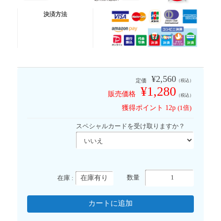
送料無料便
ネコポス (ポスト投函)
決済方法
有 料 便
宅急便コンパクト
有 料 便
宅急便
※代金引換は送料無料適応外となります
¥2,560
定価
（税込）
¥1,280
販売価格
（税込）
獲得ポイント
12p
(1倍)
スペシャルカードを受け取りますか？
在庫有り
数量
在庫 :