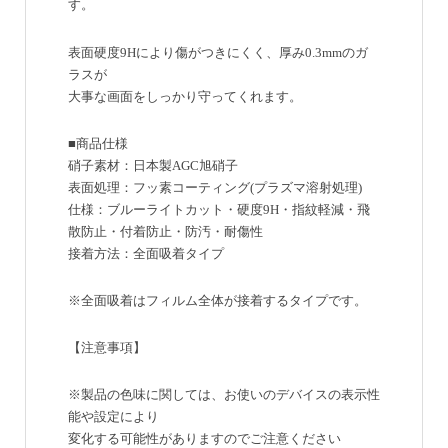
す。
表面硬度9Hにより傷がつきにくく、厚み0.3mmのガ
ラスが
大事な画面をしっかり守ってくれます。
■商品仕様
硝子素材：日本製AGC旭硝子
表面処理：フッ素コーティング(プラズマ溶射処理)
仕様：ブルーライトカット・硬度9H・指紋軽減・飛
散防止・付着防止・防汚・耐傷性
接着方法：全面吸着タイプ
※全面吸着はフィルム全体が接着するタイプです。
【注意事項】
※製品の色味に関しては、お使いのデバイスの表示性
能や設定により
変化する可能性がありますのでご注意ください