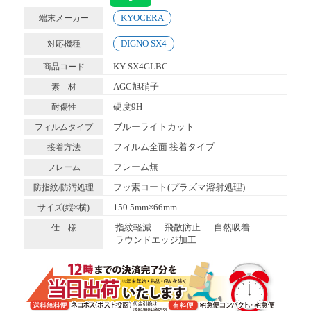
KYOCERA
端末メーカー
DIGNO SX4
対応機種
KY-SX4GLBC
商品コード
AGC旭硝子
素 材
硬度9H
耐傷性
ブルーライトカット
フィルムタイプ
フィルム全面 接着タイプ
接着方法
フレーム無
フレーム
フッ素コート(プラズマ溶射処理)
防指紋/防汚処理
150.5mm×66mm
サイズ(縦×横)
指紋軽減
飛散防止
自然吸着
仕 様
ラウンドエッジ加工