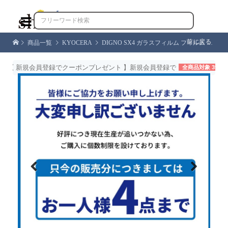

前に戻る
商品一覧
KYOCERA
DIGNO SX4 ガラスフィルム フィルム ブルーライトカット 保護フィルム 液晶保護フィルム 強化ガラス シズカウィル
【 新規会員登録でクーポンプレゼント 】新規会員登録で
全商品対象 39%OFF
Previous
Next