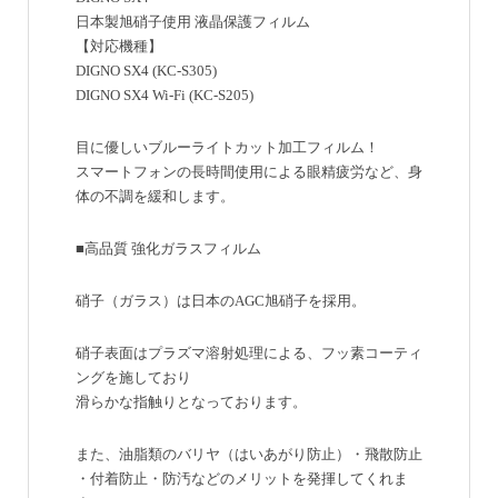
日本製旭硝子使用 液晶保護フィルム
【対応機種】
DIGNO SX4 (KC-S305)
DIGNO SX4 Wi-Fi (KC-S205)
目に優しいブルーライトカット加工フィルム！
スマートフォンの長時間使用による眼精疲労など、身
体の不調を緩和します。
■高品質 強化ガラスフィルム
硝子（ガラス）は日本のAGC旭硝子を採用。
硝子表面はプラズマ溶射処理による、フッ素コーティ
ングを施しており
滑らかな指触りとなっております。
また、油脂類のバリヤ（はいあがり防止）・飛散防止
・付着防止・防汚などのメリットを発揮してくれま