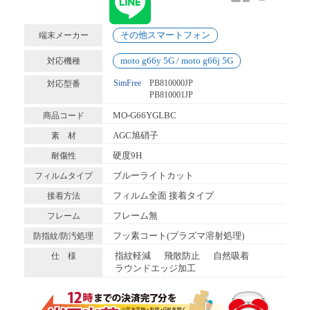
その他スマートフォン
端末メーカー
moto g66y 5G / moto g66j 5G
対応機種
SimFree
PB810000JP
対応型番
PB810001JP
MO-G66YGLBC
商品コード
AGC旭硝子
素 材
硬度9H
耐傷性
ブルーライトカット
フィルムタイプ
フィルム全面 接着タイプ
接着方法
フレーム無
フレーム
フッ素コート(プラズマ溶射処理)
防指紋/防汚処理
指紋軽減
飛散防止
自然吸着
仕 様
ラウンドエッジ加工