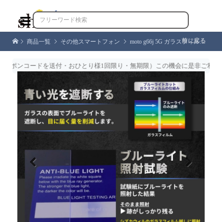

前に戻る
商品一覧
その他スマートフォン
moto g66j 5G ガラスフィルム moto g66y 5G フィルム ブルーライトカット motorola 保護フィルム モトローラ PB810000JP PB810001JP PB810002JP シズカウィル
ポンコードを送付・おひとり様1回限り・無期限）この機会に是非ご利用くだ
Previous
Next