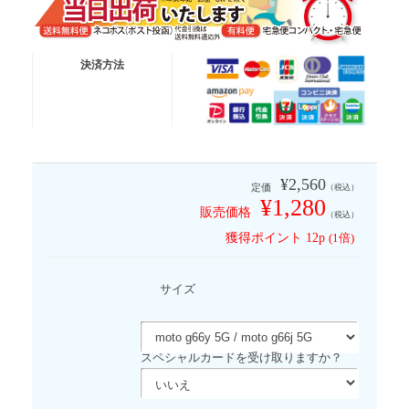
送料無料便
ネコポス (ポスト投函)
決済方法
有 料 便
宅急便コンパクト
有 料 便
宅急便
※代金引換は送料無料適応外となります
¥2,560
定価
（税込）
¥1,280
販売価格
（税込）
獲得ポイント
12p
(1倍)
サイズ
スペシャルカードを受け取りますか？