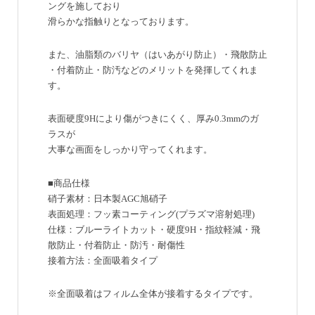
ングを施しており
滑らかな指触りとなっております。
また、油脂類のバリヤ（はいあがり防止）・飛散防止
・付着防止・防汚などのメリットを発揮してくれま
す。
表面硬度9Hにより傷がつきにくく、厚み0.3mmのガ
ラスが
大事な画面をしっかり守ってくれます。
■商品仕様
硝子素材：日本製AGC旭硝子
表面処理：フッ素コーティング(プラズマ溶射処理)
仕様：ブルーライトカット・硬度9H・指紋軽減・飛
散防止・付着防止・防汚・耐傷性
接着方法：全面吸着タイプ
※全面吸着はフィルム全体が接着するタイプです。