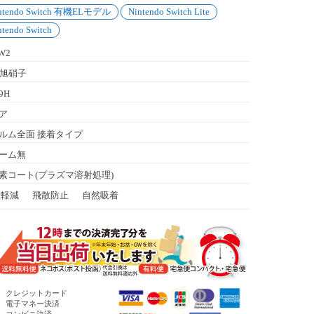
ntendo Switch 有機ELモデル
Nintendo Switch Lite
ntendo Switch
SW2
C旭硝子
9H
ア
ルム全面 接着タイプ
ーム無
素コート(プラズマ溶射処理)
紋軽減
飛散防止
自然吸着
函)
クレジットカード
電子マネー決済