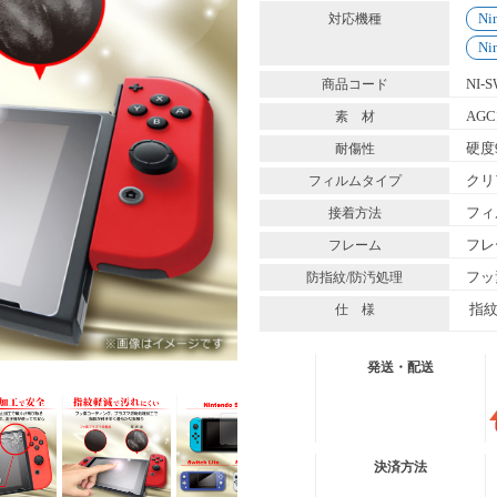
Ni
対応機種
Ni
NI-
商品コード
AG
素 材
硬度
耐傷性
クリ
フィルムタイプ
フィ
接着方法
フレ
フレーム
フッ
防指紋/防汚処理
指
仕 様
発送・配送
送料無料便
ネコポス (ポスト投
決済方法
有 料 便
宅急便コンパクト
有 料 便
宅急便