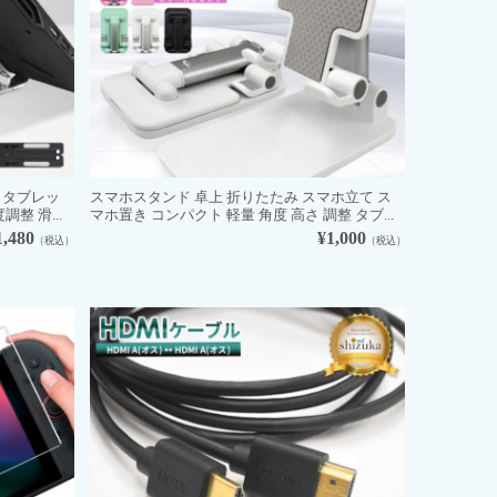
 タブレッ
スマホスタンド 卓上 折りたたみ スマホ立て ス
整 滑...
マホ置き コンパクト 軽量 角度 高さ 調整 タブ...
1,480
¥1,000
（税込）
（税込）