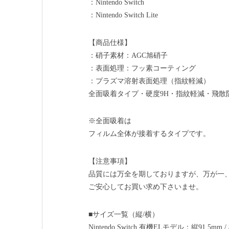
：Nintendo Switch
：Nintendo Switch Lite
【商品仕様】
：硝子素材：AGC旭硝子
：表面処理：フッ素コーティング
：プラズマ溶射表面処理（指紋軽減）
全面吸着タイプ・硬度9H・指紋軽減・飛散
※全面吸着は
フィルム全体が接着するタイプです。
【注意事項】
品質には万全を期しておりますが、万が一
ご安心してお買い求め下さいませ。
■サイズ一覧（縦/横）
Nintendo Switch 有機ELモデル：縦91.5mm /