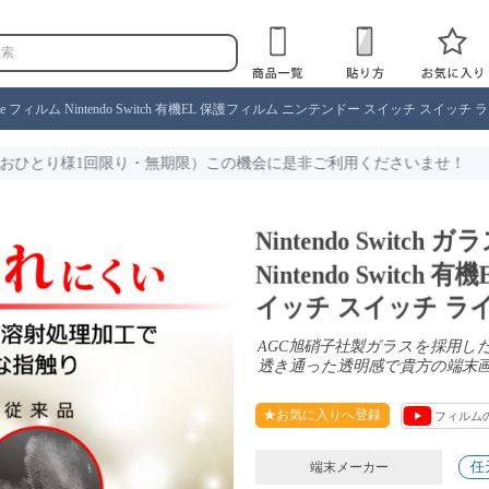
itch lite フィルム Nintendo Switch 有機EL 保護フィルム ニンテンドー スイッチ スイ
・無期限）この機会に是非ご利用くださいませ！
Nintendo Switch 
Nintendo Switc
イッチ スイッチ ラ
AGC旭硝子社製ガラスを採用
透き通った透明感で貴方の端末
★お気に入りへ登録
フィルム
任
端末メーカー