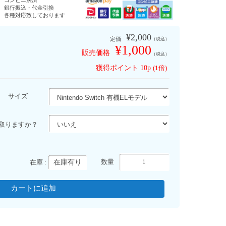
コンビニ決済
銀行振込・代金引換
す
各種対応致しております
¥2,000
定価
（税込）
¥1,000
販売価格
（税込）
獲得ポイント
10p
(1倍)
サイズ
取りますか？
在庫有り
数量
在庫 :