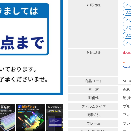
AQ
対応機種
AQ
AQ
AQ
AQ
AQ
doco
対応型番
au
SimF
SH-
商品コード
AG
素 材
硬度
耐傷性
ブル
フィルムタイプ
フィ
接着方法
フレ
フレーム