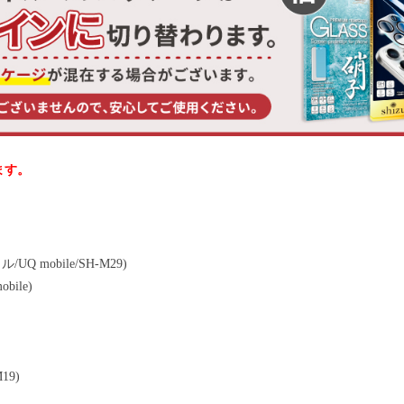
ます。
ル/UQ mobile/SH-M29)
bile)
19)