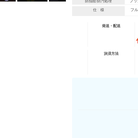
フッ
防指紋/防汚処理
フ
仕 様
発送・配送
送料無料便
ネコポス (ポスト投
決済方法
有 料 便
宅急便コンパクト
有 料 便
宅急便
※代金引換は送料無料適応外となりま