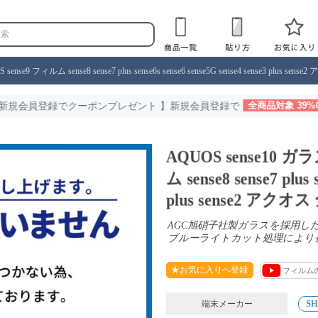
se9 フィルム sense8 sense7 plus sense6s sense6 sense5G sense4 sense3 plu
ーポンプレゼント 】新規会員登録で
全商品対象 39%OFFクーポン
配布
AQUOS sense10 
ム sense8 sense7 plus 
plus sense2 ア
AGC旭硝子社製ガラスを採用
ブルーライトカット処理により
★お気に入りへ登録
フィルム
SH
端末メーカー