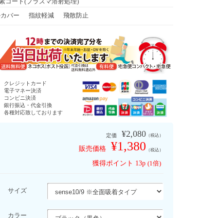
素コート(プラズマ溶射処理)
ルカバー
指紋軽減
飛散防止
函)
クレジットカード
電子マネー決済
コンビニ決済
銀行振込・代金引換
す
各種対応致しております
¥2,080
定価
（税込）
¥1,380
販売価格
（税込）
獲得ポイント
13p
(1倍)
サイズ
カラー