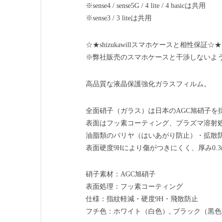
※sense4 / sense5G / 4 lite / 4 basicは共用
※sense3 / 3 liteは共用
☆★shizukawillスマホケースと相性保証☆★
※弊社販売のスマホケースと干渉しないよ
高品質な液晶保護強化ガラスフィルム。
全面硝子（ガラス）は日本のAGC旭硝子を
表面はフッ素コーティング、プラズマ溶射
油脂類のバリヤ（はいあがり防止）・拡散
表面硬度9Hにより傷がつきにくく、厚み0
硝子素材：AGC旭硝子
表面処理：フッ素コーティング
仕様：指紋軽減・硬度9H・飛散防止
フチ色：ホワイト（白色）, ブラック（黒色）