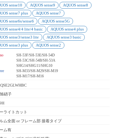
UOS sense10
AQUOS sense9
AQUOS sense8
UOS sense7 plus
AQUOS sense7
UOS sense6s/sense6
AQUOS sense5G
UOS sense4/4 lite/4 basic
AQUOS sense4 plus
UOS sense3/sense3 lite
AQUOS sense3 basic
UOS sense3 plus
AQUOS sense2
mo
SH-53F/SH-53E/SH-54D
SH-53C/SH-54B/SH-53A
SHG14/SHG11/SHG10
ree
SH-M33/SH-M29/SH-M19
SH-M17/SH-M16
AQSE2GLWHBC
C旭硝子
9H
ーライトカット
ルム全面 or フレーム部 接着タイプ
ーム有