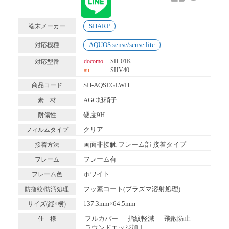
SHARP
端末メーカー
AQUOS sense/sense lite
対応機種
docomo
SH-01K
対応型番
au
SHV40
SH-AQSEGLWH
商品コード
AGC旭硝子
素 材
硬度9H
耐傷性
クリア
フィルムタイプ
画面非接触 フレーム部 接着タイプ
接着方法
フレーム有
フレーム
ホワイト
フレーム色
フッ素コート(プラズマ溶射処理)
防指紋/防汚処理
137.3mm×64.5mm
サイズ(縦×横)
フルカバー
指紋軽減
飛散防止
仕 様
ラウンドエッジ加工