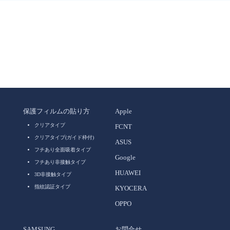
保護フィルムの貼り方
Apple
クリアタイプ
FCNT
クリアタイプ(ガイド枠付)
ASUS
フチあり全面吸着タイプ
Google
フチあり非接触タイプ
HUAWEI
3D非接触タイプ
指紋認証タイプ
KYOCERA
OPPO
SAMSUNG
お問合せ