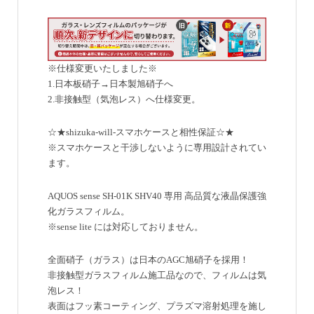
※仕様変更いたしました※
1.日本板硝子→日本製旭硝子へ
2.非接触型（気泡レス）へ仕様変更。
☆★shizuka-will-スマホケースと相性保証☆★
※スマホケースと干渉しないように専用設計されてい
ます。
AQUOS sense SH-01K SHV40 専用 高品質な液晶保護強
化ガラスフィルム。
※sense lite には対応しておりません。
全面硝子（ガラス）は日本のAGC旭硝子を採用！
非接触型ガラスフィルム施工品なので、フィルムは気
泡レス！
表面はフッ素コーティング、プラズマ溶射処理を施し