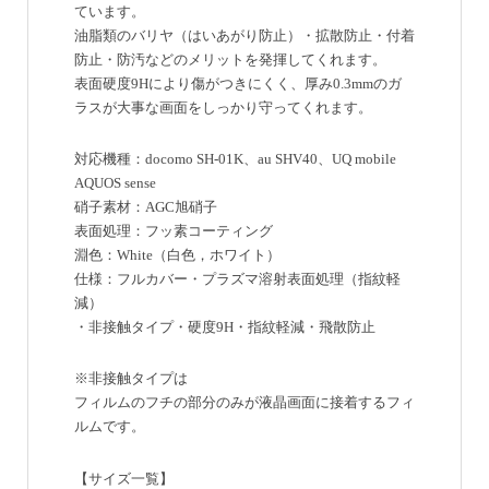
ています。
油脂類のバリヤ（はいあがり防止）・拡散防止・付着
防止・防汚などのメリットを発揮してくれます。
表面硬度9Hにより傷がつきにくく、厚み0.3mmのガ
ラスが大事な画面をしっかり守ってくれます。
対応機種：docomo SH-01K、au SHV40、UQ mobile
AQUOS sense
硝子素材：AGC旭硝子
表面処理：フッ素コーティング
淵色：White（白色，ホワイト）
仕様：フルカバー・プラズマ溶射表面処理（指紋軽
減）
・非接触タイプ・硬度9H・指紋軽減・飛散防止
※非接触タイプは
フィルムのフチの部分のみが液晶画面に接着するフィ
ルムです。
【サイズ一覧】