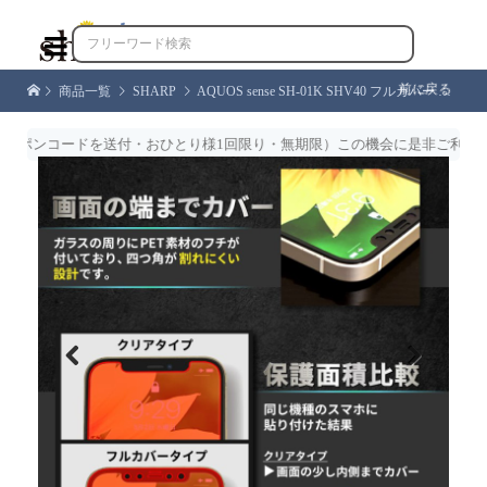

前に戻る
商品一覧
SHARP
AQUOS sense SH-01K SHV40 フルカバー 日本旭硝子 ガラスフィルム 硬度9H 耐衝撃 気泡レス 防指紋 アクオス UQ mobile sense フィルム 白色 専用 フィルム
ンコードを送付・おひとり様1回限り・無期限）この機会に是非ご利用くださ
Previous
Next