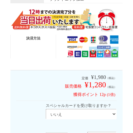
送料無料便
ネコポス (ポスト投函)
決済方法
有 料 便
宅急便コンパクト
有 料 便
宅急便
※代金引換は送料無料適応外となります
¥1,980
定価
（税込）
¥1,280
販売価格
（税込）
獲得ポイント
12p
(1倍)
スペシャルカードを受け取りますか？