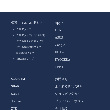
保護フィルムの貼り方
Apple
クリアタイプ
FCNT
クリアタイプ(ガイド枠付)
ASUS
フチあり全面吸着タイプ
Google
フチあり非接触タイプ
HUAWEI
3D非接触タイプ
指紋認証タイプ
KYOCERA
OPPO
SAMSUNG
お問合せ
SHARP
よくある質問 Q&A
SONY
ショッピングガイド
Xiaomi
プライバシーポリシー
ZTE
会社概要