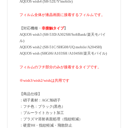
AQUOS wish4 (SH-52E/Y!mobile)
フィルム全体が液晶画面に接着するフィルムです。
【対応機種・
非接触タイプ
】
AQUOS wish3 (SH-53D/A302SH/SoftBank/楽天モバイ
ル)
AQUOS wish2 (SH-51C/SHG08/UQ mobile/A204SH)
AQUOS wish (SHG06/A103SH /A104SH/楽天モバイル)
フィルムのフチ部分のみが接着するタイプです。
※wish3/wish2/wishは共用です
【商品仕様】
：硝子素材：AGC旭硝子
：フチ色：ブラック(黒色）
：ブルーライトカット加工
：プラズマ溶射表面処理（指紋軽減）
：硬度9H・指紋軽減・飛散防止