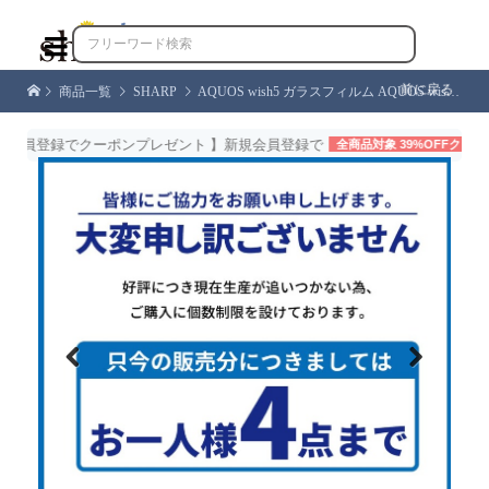

前に戻る
商品一覧
SHARP
AQUOS wish5 ガラスフィルム AQUOS wish4 フィルム ブルーライトカット AQUOS wish3 保護フィルム wish2 全面保護 アクオスwish 液晶保護フィルム シズカウィル
会員登録でクーポンプレゼント 】新規会員登録で
全商品対象 39%OFFクーポン
Previous
Next