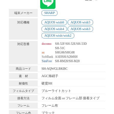
SHARP
端末メーカー
AQUOS wish6
AQUOS wish5
対応機種
AQUOS wish4
AQUOS wish3
AQUOS wish/wish2
docomo
SH-52F/SH-52E/SH-53D
対応型番
SH-51C
au
SHG06/SHG08
SoftBank
A103SH/A204SH
SimFree
SH-RM20/SH-M20
SH-AQWGLBKBC
商品コード
AGC旭硝子
素 材
硬度9H
耐傷性
ブルーライトカット
フィルムタイプ
フィルム全面 or フレーム部 接着タイプ
接着方法
フレーム有
フレーム
ブラック
フレーム色