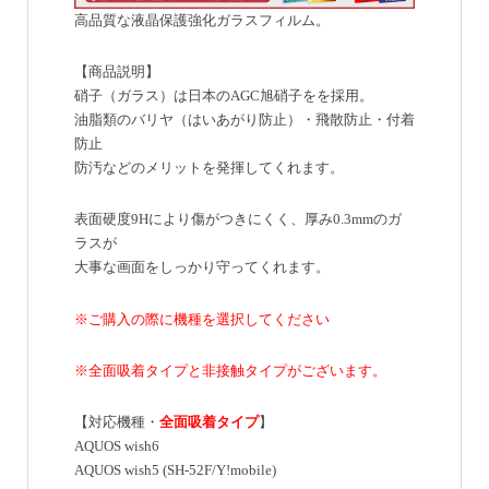
高品質な液晶保護強化ガラスフィルム。
【商品説明】
硝子（ガラス）は日本のAGC旭硝子をを採用。
油脂類のバリヤ（はいあがり防止）・飛散防止・付着
防止
防汚などのメリットを発揮してくれます。
表面硬度9Hにより傷がつきにくく、厚み0.3mmのガ
ラスが
大事な画面をしっかり守ってくれます。
※ご購入の際に機種を選択してください
※全面吸着タイプと非接触タイプがございます。
【対応機種・
全面吸着タイプ
】
AQUOS wish6
AQUOS wish5 (SH-52F/Y!mobile)