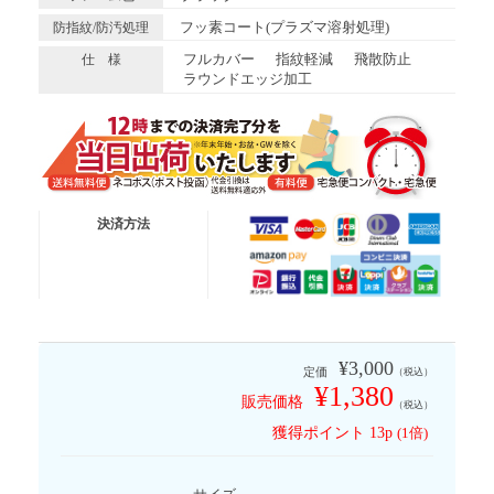
フッ素コート(プラズマ溶射処理)
防指紋/防汚処理
フルカバー
指紋軽減
飛散防止
仕 様
ラウンドエッジ加工
送料無料便
ネコポス (ポスト投函)
決済方法
有 料 便
宅急便コンパクト
有 料 便
宅急便
※代金引換は送料無料適応外となります
¥3,000
定価
（税込）
¥1,380
販売価格
（税込）
獲得ポイント
13p
(1倍)