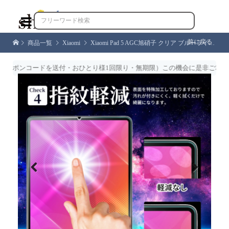

前に戻る
商品一覧
Xiaomi
Xiaomi Pad 5 AGC旭硝子 クリア ブルーライトカット ガラスフィルム
ポンコードを送付・おひとり様1回限り・無期限）この機会に是非ご利用くだ
Previous
Next