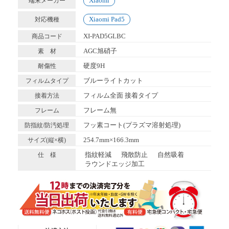
Xiaomi
端末メーカー
Xiaomi Pad5
対応機種
XI-PAD5GLBC
商品コード
AGC旭硝子
素 材
硬度9H
耐傷性
ブルーライトカット
フィルムタイプ
フィルム全面 接着タイプ
接着方法
フレーム無
フレーム
フッ素コート(プラズマ溶射処理)
防指紋/防汚処理
254.7mm×166.3mm
サイズ(縦×横)
指紋軽減
飛散防止
自然吸着
仕 様
ラウンドエッジ加工
送料無料便
ネコポス (ポスト投函)