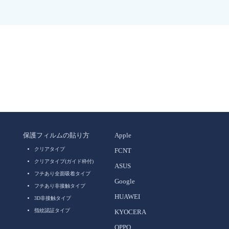
保護フィルムの貼り方
Apple
クリアタイプ
FCNT
クリアタイプ(ガイド枠付)
ASUS
フチあり全面吸着タイプ
Google
フチあり非接触タイプ
HUAWEI
3D非接触タイプ
指紋認証タイプ
KYOCERA
OPPO