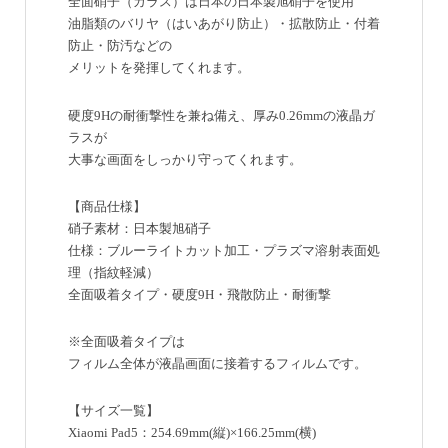
全面硝子（ガラス）は日本の日本製旭硝子を使用
油脂類のバリヤ（はいあがり防止）・拡散防止・付着
防止・防汚などの
メリットを発揮してくれます。
硬度9Hの耐衝撃性を兼ね備え、厚み0.26mmの液晶ガ
ラスが
大事な画面をしっかり守ってくれます。
【商品仕様】
硝子素材：日本製旭硝子
仕様：ブルーライトカット加工・プラズマ溶射表面処
理（指紋軽減）
全面吸着タイプ・硬度9H・飛散防止・耐衝撃
※全面吸着タイプは
フィルム全体が液晶画面に接着するフィルムです。
【サイズ一覧】
Xiaomi Pad5：254.69mm(縦)×166.25mm(横)