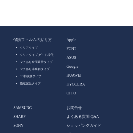
保護フィルムの貼り方
Apple
クリアタイプ
FCNT
クリアタイプ(ガイド枠付)
ASUS
フチあり全面吸着タイプ
Google
フチあり非接触タイプ
HUAWEI
3D非接触タイプ
指紋認証タイプ
KYOCERA
OPPO
SAMSUNG
お問合せ
SHARP
よくある質問 Q&A
SONY
ショッピングガイド