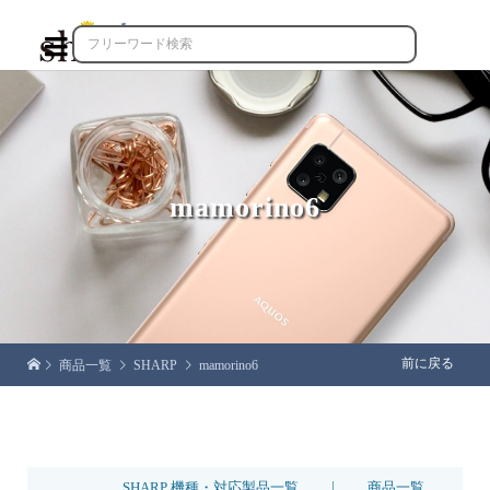

mamorino6
前に戻る
商品一覧
SHARP
mamorino6
|
SHARP 機種・対応製品一覧
商品一覧