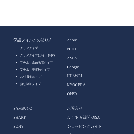
保護フィルムの貼り方
Apple
クリアタイプ
FCNT
クリアタイプ(ガイド枠付)
ASUS
フチあり全面吸着タイプ
Google
フチあり非接触タイプ
HUAWEI
3D非接触タイプ
指紋認証タイプ
KYOCERA
OPPO
SAMSUNG
お問合せ
SHARP
よくある質問 Q&A
SONY
ショッピングガイド