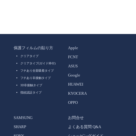
保護フィルムの貼り方
Apple
クリアタイプ
FCNT
クリアタイプ(ガイド枠付)
ASUS
フチあり全面吸着タイプ
Google
フチあり非接触タイプ
HUAWEI
3D非接触タイプ
指紋認証タイプ
KYOCERA
OPPO
SAMSUNG
お問合せ
SHARP
よくある質問 Q&A
SONY
ショッピングガイド