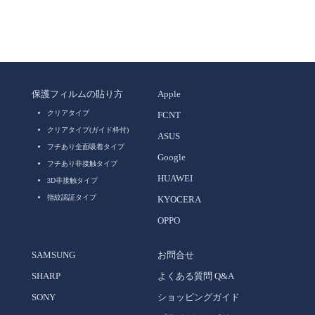
保護フィルムの貼り方
Apple
クリアタイプ
FCNT
クリアタイプ(ガイド枠付)
ASUS
フチあり全面吸着タイプ
Google
フチあり非接触タイプ
HUAWEI
3D非接触タイプ
指紋認証タイプ
KYOCERA
OPPO
SAMSUNG
お問合せ
SHARP
よくある質問 Q&A
SONY
ショッピングガイド