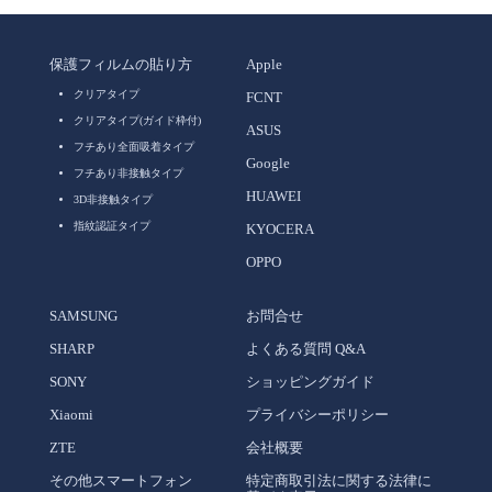
保護フィルムの貼り方
Apple
クリアタイプ
FCNT
クリアタイプ(ガイド枠付)
ASUS
フチあり全面吸着タイプ
Google
フチあり非接触タイプ
HUAWEI
3D非接触タイプ
指紋認証タイプ
KYOCERA
OPPO
SAMSUNG
お問合せ
SHARP
よくある質問 Q&A
SONY
ショッピングガイド
Xiaomi
プライバシーポリシー
ZTE
会社概要
その他スマートフォン
特定商取引法に関する法律に