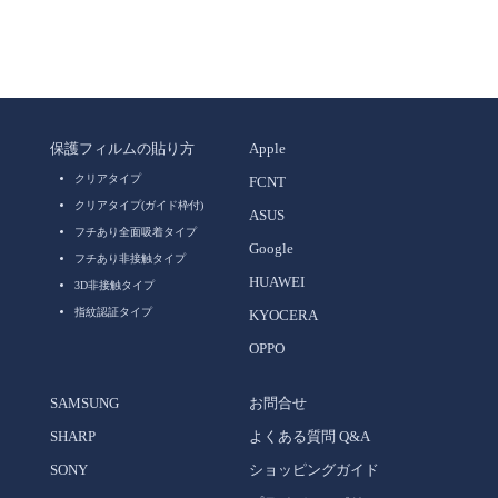
保護フィルムの貼り方
Apple
クリアタイプ
FCNT
クリアタイプ(ガイド枠付)
ASUS
フチあり全面吸着タイプ
Google
フチあり非接触タイプ
HUAWEI
3D非接触タイプ
指紋認証タイプ
KYOCERA
OPPO
SAMSUNG
お問合せ
SHARP
よくある質問 Q&A
SONY
ショッピングガイド