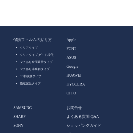
保護フィルムの貼り方
Apple
クリアタイプ
FCNT
クリアタイプ(ガイド枠付)
ASUS
フチあり全面吸着タイプ
Google
フチあり非接触タイプ
HUAWEI
3D非接触タイプ
指紋認証タイプ
KYOCERA
OPPO
SAMSUNG
お問合せ
SHARP
よくある質問 Q&A
SONY
ショッピングガイド