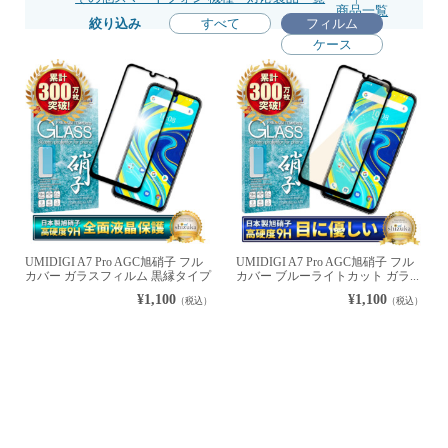
商品一覧
絞り込み
すべて
フィルム
ケース
UMIDIGI A7 Pro AGC旭硝子 フル
UMIDIGI A7 Pro AGC旭硝子 フル
カバー ガラスフィルム 黒縁タイプ
カバー ブルーライトカット ガラ...
¥1,100
¥1,100
（税込）
（税込）