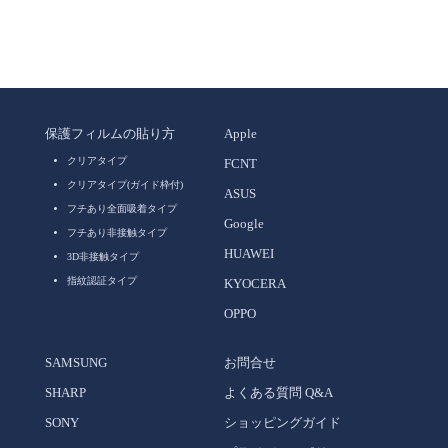
保護フィルムの貼り方
Apple
クリアタイプ
FCNT
クリアタイプ(ガイド枠付)
ASUS
フチあり全面吸着タイプ
Google
フチあり非接触タイプ
HUAWEI
3D非接触タイプ
指紋認証タイプ
KYOCERA
OPPO
SAMSUNG
お問合せ
SHARP
よくある質問 Q&A
SONY
ショッピングガイド