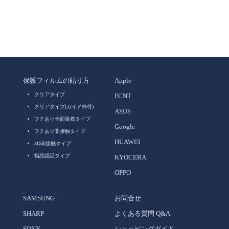
保護フィルムの貼り方
Apple
クリアタイプ
FCNT
クリアタイプ(ガイド枠付)
ASUS
フチあり全面吸着タイプ
Google
フチあり非接触タイプ
HUAWEI
3D非接触タイプ
指紋認証タイプ
KYOCERA
OPPO
SAMSUNG
お問合せ
SHARP
よくある質問 Q&A
SONY
ショッピングガイド