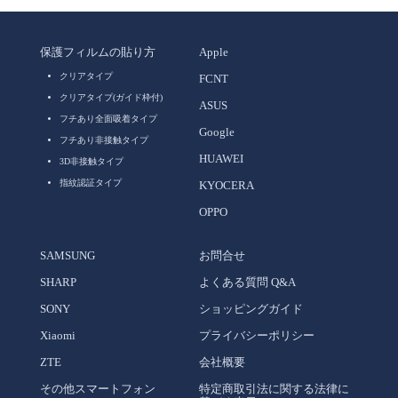
保護フィルムの貼り方
Apple
クリアタイプ
FCNT
クリアタイプ(ガイド枠付)
ASUS
フチあり全面吸着タイプ
Google
フチあり非接触タイプ
HUAWEI
3D非接触タイプ
指紋認証タイプ
KYOCERA
OPPO
SAMSUNG
お問合せ
SHARP
よくある質問 Q&A
SONY
ショッピングガイド
Xiaomi
プライバシーポリシー
ZTE
会社概要
その他スマートフォン
特定商取引法に関する法律に