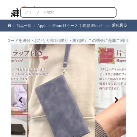

前に戻る
商品一覧
Apple
iPhone14 ケース 手帳型 iPhone14 pro スマホケース iPhone13 iPhone13 pro ケース iPhone13 mini 12 pro 12mini 手帳 アイフォン アイファンデ2 シズカウィル
ードを送付・おひとり様1回限り・無期限）この機会に是非ご利用くださいま
Previous
Next