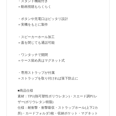
・スタンド機能付き
＝動画視聴もらくらく
・ボタンや充電口はピッタリ設計
＝実機をもとに製作
・スピーカーホール加工
＝蓋を閉じても通話可能
・ワンタッチで開閉
＝ケース留め具はマグネット式
・専用ストラップが付属
＝ストラップを取り付ければ落下防止に
■商品仕様
素材：TPU(熱可塑性ポリウレタン)・スエード調PUレ
ザー(ポリウレタン樹脂)
仕様：耐衝撃・衝撃吸収・ストラップホール(上下2カ
所)・カードフォルダ3枚・収納ポケット・マグネット