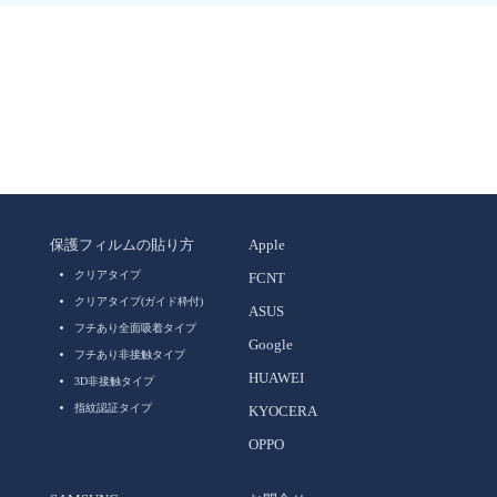
保護フィルムの貼り方
Apple
クリアタイプ
FCNT
クリアタイプ(ガイド枠付)
ASUS
フチあり全面吸着タイプ
Google
フチあり非接触タイプ
HUAWEI
3D非接触タイプ
指紋認証タイプ
KYOCERA
OPPO