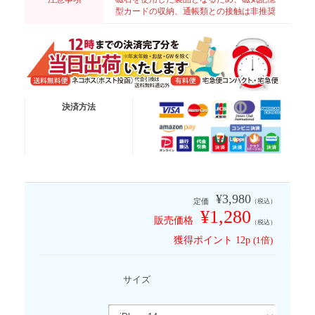
型カードの収納、通帳類との接触は非推奨
送料無料便
ネコポス (ポスト投函)
決済方法
有 料 便
宅急便コンパクト
有 料 便
宅急便
※代金引換は送料無料適応外となります
¥3,980
定価
（税込）
¥1,280
販売価格
（税込）
獲得ポイント
12p
(1倍)
サイズ