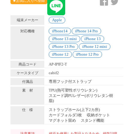
★お気に入りへ登録
Apple
端末メーカー
iPhone14
iPhone 14 Pro
対応機種
iPhone 13 mini
iPhone 13
iPhone 13 Pro
iPhone 12 mini
iPhone 12
iPhone 12 Pro
AP-IPIF2-T
商品コード
cabif2
ケースタイプ
専用フック付ストラップ
付属品
TPU(熱可塑性ポリウレタン)
素 材
スエード調PUレザー(ポリウレタン樹
脂)
ストラップホール(上下2カ所)
仕 様
カードフォルダ3枚
収納ポケット
マグネット留め
スタンド機能
注意事項
磁石を使用した製品となるため、磁気記憶