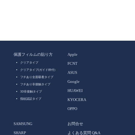
保護フィルムの貼り方
Apple
クリアタイプ
FCNT
クリアタイプ(ガイド枠付)
ASUS
フチあり全面吸着タイプ
Google
フチあり非接触タイプ
HUAWEI
3D非接触タイプ
指紋認証タイプ
KYOCERA
OPPO
SAMSUNG
お問合せ
SHARP
よくある質問 Q&A