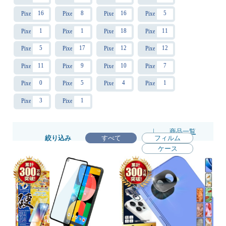
16
8
16
5
Pixel10 Pro
Pixel10 Pro XL
Pixel10a
Pixel11
1
1
18
11
Pixel11 Pro
Pixel11 Pro XL
Pixel7a
Pixel7
5
17
12
12
Pixel7 Pro
Pixel6a
Pixel6 Pro
Pixel6
11
9
10
7
Pixel5a
Pixel5
Pixel4a 5G
Pixel4a
0
5
4
1
Pixel4 XL
Pixel4
Pixel3a
Pixel3a XL
3
1
Pixel3
Pixel3 XL
|
商品一覧
絞り込み
すべて
フィルム
ケース