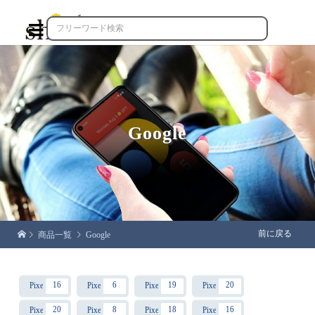

Google
前に戻る
商品一覧
Google
16
6
19
20
Pixel8
Pixel8 Pro
Pixel8a
Pixel9
20
8
18
16
Pixel9 Pro
Pixel9 Pro XL
Pixel9a
Pixel10