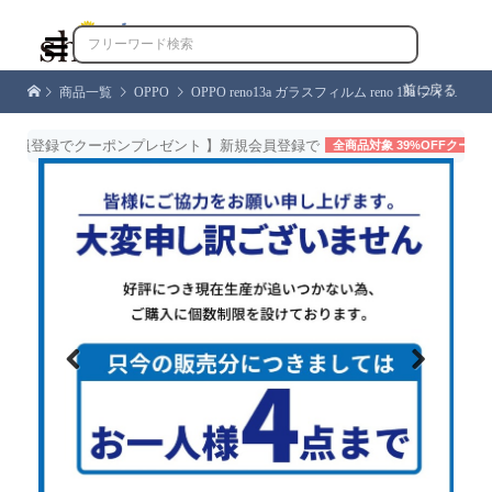

前に戻る
商品一覧
OPPO
OPPO reno13a ガラスフィルム reno 13a フィルム ブルーライトカット オッポ リノ13a 保護フィルム CPH2699 液晶保護フィルム 強化ガラス 画面保護 シズカウィル
員登録でクーポンプレゼント 】新規会員登録で
全商品対象 39%OFFクーポン
配
Previous
Next