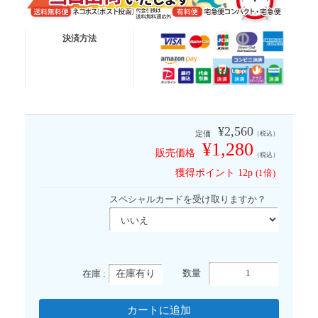
送料無料便
ネコポス (ポスト投函)
決済方法
有 料 便
宅急便コンパクト
有 料 便
宅急便
※代金引換は送料無料適応外となります
¥2,560
定価
（税込）
¥1,280
販売価格
（税込）
獲得ポイント
12p
(1倍)
スペシャルカードを受け取りますか？
在庫有り
数量
在庫 :