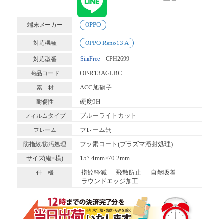
OPPO
端末メーカー
OPPO Reno13 A
対応機種
SimFree
CPH2699
対応型番
OP-R13AGLBC
商品コード
AGC旭硝子
素 材
硬度9H
耐傷性
ブルーライトカット
フィルムタイプ
フレーム無
フレーム
フッ素コート(プラズマ溶射処理)
防指紋/防汚処理
157.4mm×70.2mm
サイズ(縦×横)
指紋軽減
飛散防止
自然吸着
仕 様
ラウンドエッジ加工