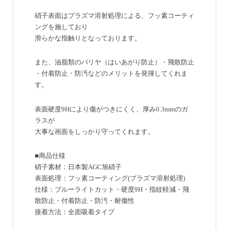
硝子表面はプラズマ溶射処理による、フッ素コーティ
ングを施しており
滑らかな指触りとなっております。
また、油脂類のバリヤ（はいあがり防止）・飛散防止
・付着防止・防汚などのメリットを発揮してくれま
す。
表面硬度9Hにより傷がつきにくく、厚み0.3mmのガ
ラスが
大事な画面をしっかり守ってくれます。
■商品仕様
硝子素材：日本製AGC旭硝子
表面処理：フッ素コーティング(プラズマ溶射処理)
仕様：ブルーライトカット・硬度9H・指紋軽減・飛
散防止・付着防止・防汚・耐傷性
接着方法：全面吸着タイプ