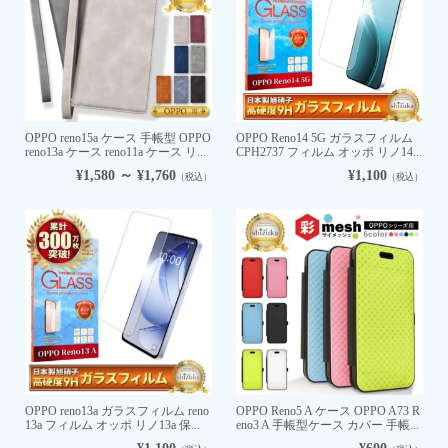
OPPO reno15a ケース 手帳型 OPPO
OPPO Reno14 5G ガラスフィルム
reno13a ケース reno11a ケース リ...
CPH2737 フィルム オッポ リノ14...
¥1,580 ～ ¥1,760
¥1,100
（税込）
（税込）
OPPO reno13a ガラスフィルム reno
OPPO Reno5 A ケース OPPO A73 R
13a フィルム オッポ リノ13a 保...
eno3 A 手帳型ケース カバー 手帳...