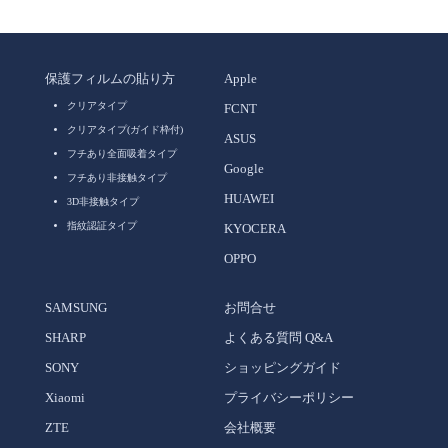
保護フィルムの貼り方
Apple
クリアタイプ
FCNT
クリアタイプ(ガイド枠付)
ASUS
フチあり全面吸着タイプ
Google
フチあり非接触タイプ
HUAWEI
3D非接触タイプ
指紋認証タイプ
KYOCERA
OPPO
SAMSUNG
お問合せ
SHARP
よくある質問 Q&A
SONY
ショッピングガイド
Xiaomi
プライバシーポリシー
ZTE
会社概要