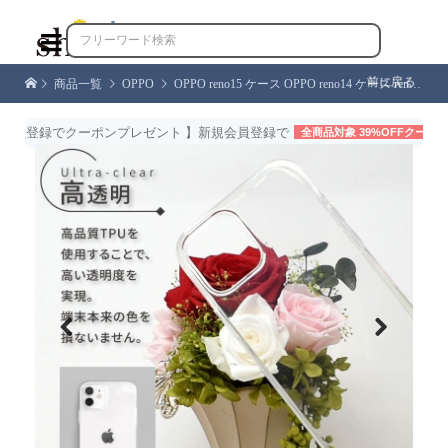

前に戻る
商品一覧
OPPO
OPPO reno15 ケース OPPO reno14 ケース reno13a reno11a reno10 Pro 5G スマホケース reno5a reno3 5G reno 15a 14 13a 11a カバー 透明 クリア シズカウィル
登録でクーポンプレゼント 】新規会員登録で
全商品対象 39%OFFクーポン
配
Previous
Next