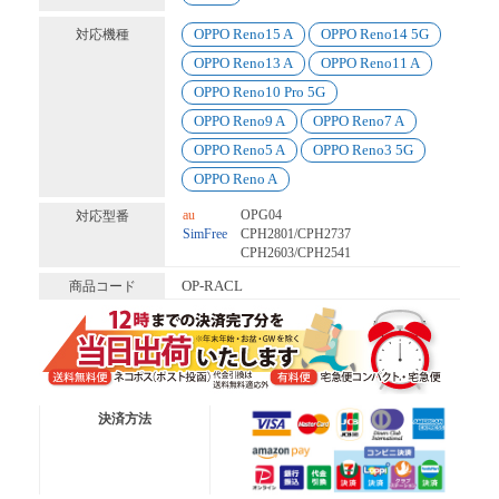
OPPO Reno15 A
OPPO Reno14 5G
対応機種
OPPO Reno13 A
OPPO Reno11 A
OPPO Reno10 Pro 5G
OPPO Reno9 A
OPPO Reno7 A
OPPO Reno5 A
OPPO Reno3 5G
OPPO Reno A
au
OPG04
対応型番
SimFree
CPH2801/CPH2737
CPH2603/CPH2541
OP-RACL
商品コード
送料無料便
ネコポス (ポスト投函)
決済方法
有 料 便
宅急便コンパクト
有 料 便
宅急便
※代金引換は送料無料適応外となります