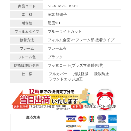
SO-X1M2GLBKBC
商品コード
AGC旭硝子
素 材
硬度9H
耐傷性
ブルーライトカット
フィルムタイプ
フィルム全面 or フレーム部 接着タイプ
接着方法
フレーム有
フレーム
ブラック
フレーム色
フッ素コート(プラズマ溶射処理)
防指紋/防汚処理
フルカバー
指紋軽減
飛散防止
仕 様
ラウンドエッジ加工
送料無料便
ネコポス (ポスト投函)
決済方法
有 料 便
宅急便コンパクト
有 料 便
宅急便