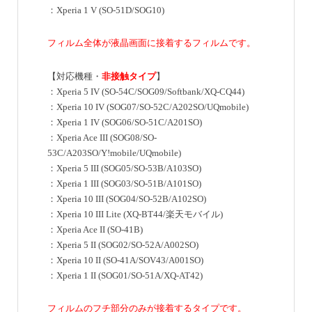
：Xperia 1 V (SO-51D/SOG10)
フィルム全体が液晶画面に接着するフィルムです。
【対応機種・
非接触タイプ
】
：Xperia 5 IV (SO-54C/SOG09/Softbank/XQ-CQ44)
：Xperia 10 IV (SOG07/SO-52C/A202SO/UQmobile)
：Xperia 1 IV (SOG06/SO-51C/A201SO)
：Xperia Ace III (SOG08/SO-
53C/A203SO/Y!mobile/UQmobile)
：Xperia 5 III (SOG05/SO-53B/A103SO)
：Xperia 1 III (SOG03/SO-51B/A101SO)
：Xperia 10 III (SOG04/SO-52B/A102SO)
：Xperia 10 III Lite (XQ-BT44/楽天モバイル)
：Xperia Ace II (SO-41B)
：Xperia 5 II (SOG02/SO-52A/A002SO)
：Xperia 10 II (SO-41A/SOV43/A001SO)
：Xperia 1 II (SOG01/SO-51A/XQ-AT42)
フィルムのフチ部分のみが接着するタイプです。