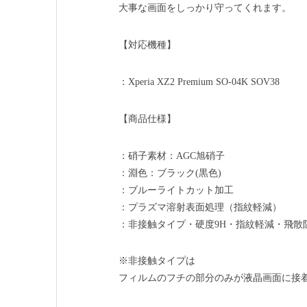
大事な画面をしっかり守ってくれます。
【対応機種】
：Xperia XZ2 Premium SO-04K SOV38
【商品仕様】
：硝子素材：AGC旭硝子
：淵色：ブラック(黒色)
：ブルーライトカット加工
：プラズマ溶射表面処理（指紋軽減）
：非接触タイプ・硬度9H・指紋軽減・飛散
※非接触タイプは
フィルムのフチの部分のみが液晶画面に接