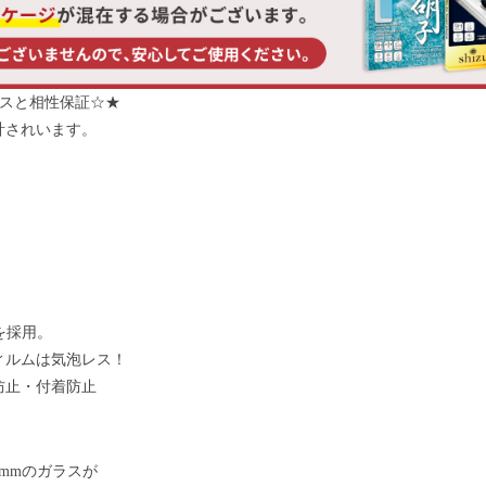
ケースと相性保証☆★
計されいます。
を採用。
ィルムは気泡レス！
防止・付着防止
3mmのガラスが