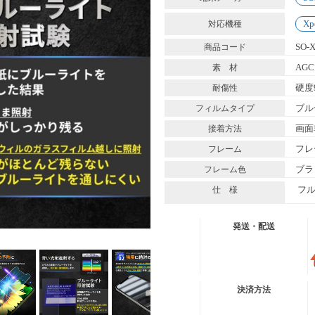
Xp
対応機種
SO-
商品コード
AG
素 材
硬度
耐傷性
ブル
フィルムタイプ
画面
接着方法
フレ
フレーム
ブラ
フレーム色
フ
仕 様
発送・配送
送料無料便
ネコポス (ポスト投
決済方法
有 料 便
宅急便コンパクト
有 料 便
宅急便