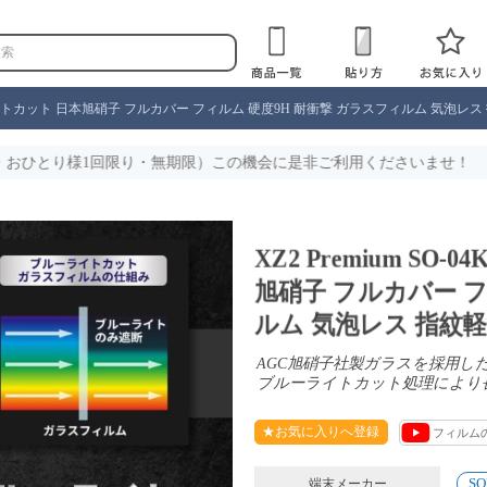
 ブルーライトカット 日本旭硝子 フルカバー フィルム 硬度9H 耐衝撃 ガラスフィルム 気泡レス 指紋
り・無期限）この機会に是非ご利用くださいませ！
XZ2 Premium SO
旭硝子 フルカバー フ
ルム 気泡レス 指紋軽減 
AGC旭硝子社製ガラスを採用
ブルーライトカット処理により
★お気に入りへ登録
フィルム
SO
端末メーカー