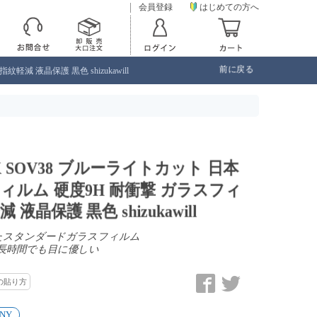
会員登録
はじめての方へ
前に戻る
軽減 液晶保護 黒色 shizukawill
-04K SOV38 ブルーライトカット 日本
ィルム 硬度9H 耐衝撃 ガラスフィ
液晶保護 黒色 shizukawill
したスタンダードガラスフィルム
長時間でも目に優しい
の貼り方
NY