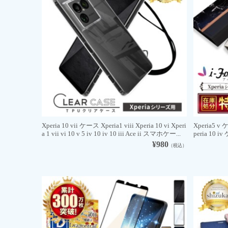
Xperia 10 vii ケース Xperia1 viii Xperia 10 vi Xperi
Xperia5 v
a 1 vii vi 10 v 5 iv 10 iv 10 iii Ace ii スマホケー...
peria 10 iv
¥980
（税込）