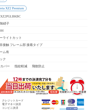
eria XZ2 Premium
XXZ2PGLBKBC
C旭硝子
9H
ーライトカット
非接触 フレーム部 接着タイプ
ーム有
ック
ルカバー
指紋軽減
飛散防止
函)
クレジットカード
電子マネー決済
コンビニ決済