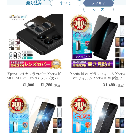
絞り込み
すべて
フィルム
ケース
Xperia1 viii カメラカバー Xperia 10
Xperia 10 vii ガラスフィルム Xperia
vii 10 vi 1 vii 10 iv 5 v レンズカバ...
1 viii フィルム Xperia 10 vi 保護フ...
¥1,000 ～ ¥1,280
¥1,480
（税込）
（税込）