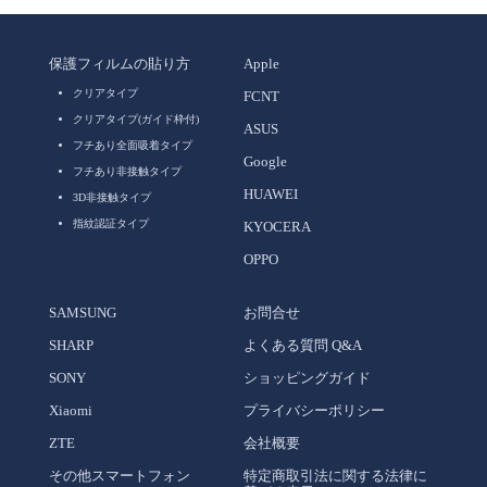
保護フィルムの貼り方
Apple
クリアタイプ
FCNT
クリアタイプ(ガイド枠付)
ASUS
フチあり全面吸着タイプ
Google
フチあり非接触タイプ
HUAWEI
3D非接触タイプ
指紋認証タイプ
KYOCERA
OPPO
SAMSUNG
お問合せ
SHARP
よくある質問 Q&A
SONY
ショッピングガイド
Xiaomi
プライバシーポリシー
ZTE
会社概要
その他スマートフォン
特定商取引法に関する法律に