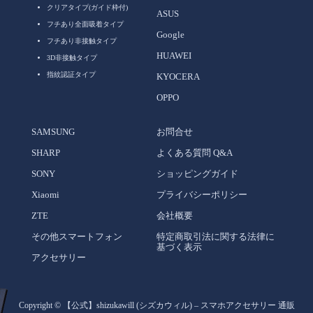
クリアタイプ(ガイド枠付)
ASUS
フチあり全面吸着タイプ
Google
フチあり非接触タイプ
HUAWEI
3D非接触タイプ
指紋認証タイプ
KYOCERA
OPPO
SAMSUNG
お問合せ
SHARP
よくある質問 Q&A
SONY
ショッピングガイド
Xiaomi
プライバシーポリシー
ZTE
会社概要
その他スマートフォン
特定商取引法に関する法律に
基づく表示
アクセサリー
Copyright ©
【公式】shizukawill (シズカウィル) – スマホアクセサリー 通販