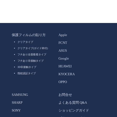
保護フィルムの貼り方
Apple
クリアタイプ
FCNT
クリアタイプ(ガイド枠付)
ASUS
フチあり全面吸着タイプ
Google
フチあり非接触タイプ
HUAWEI
3D非接触タイプ
指紋認証タイプ
KYOCERA
OPPO
SAMSUNG
お問合せ
SHARP
よくある質問 Q&A
SONY
ショッピングガイド