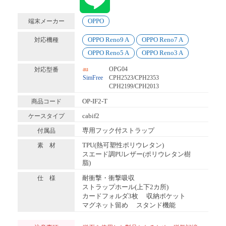
OPPO
端末メーカー
OPPO Reno9 A
OPPO Reno7 A
対応機種
OPPO Reno5 A
OPPO Reno3 A
au
OPG04
対応型番
SimFree
CPH2523/CPH2353
CPH2199/CPH2013
OP-IF2-T
商品コード
cabif2
ケースタイプ
専用フック付ストラップ
付属品
TPU(熱可塑性ポリウレタン)
素 材
スエード調PUレザー(ポリウレタン樹
脂)
耐衝撃・衝撃吸収
仕 様
ストラップホール(上下2カ所)
カードフォルダ3枚
収納ポケット
マグネット留め
スタンド機能