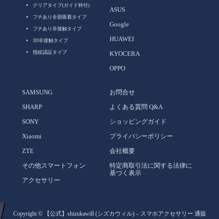
クリアタイプ(ガイド枠付)
ASUS
フチあり全面吸着タイプ
Google
フチあり非接触タイプ
HUAWEI
3D非接触タイプ
指紋認証タイプ
KYOCERA
OPPO
SAMSUNG
お問合せ
SHARP
よくある質問 Q&A
SONY
ショッピングガイド
Xiaomi
プライバシーポリシー
ZTE
会社概要
その他スマートフォン
特定商取引法に関する法律に
基づく表示
アクセサリー
Copyright ©
【公式】shizukawill (シズカウィル) – スマホアクセサリー 通販