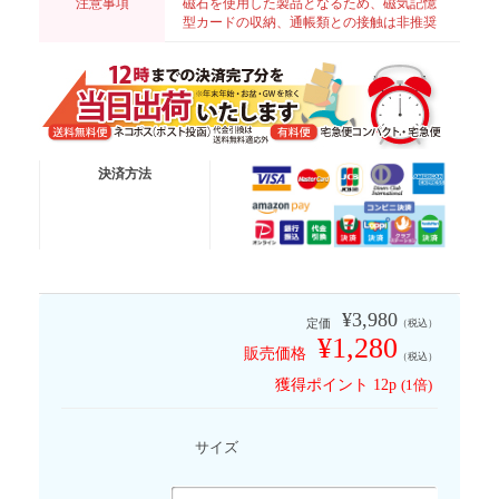
注意事項
磁石を使用した製品となるため、磁気記憶
型カードの収納、通帳類との接触は非推奨
送料無料便
ネコポス (ポスト投函)
決済方法
有 料 便
宅急便コンパクト
有 料 便
宅急便
※代金引換は送料無料適応外となります
¥3,980
定価
（税込）
¥1,280
販売価格
（税込）
獲得ポイント
12p
(1倍)
サイズ