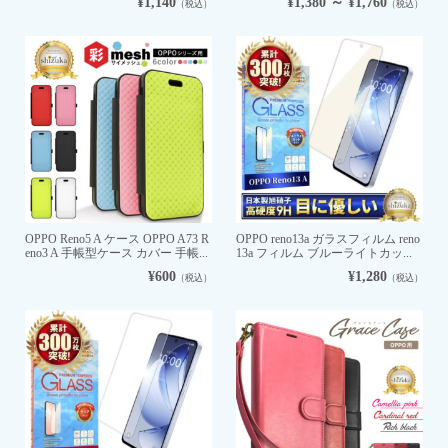
¥1,140
¥1,380 ～ ¥1,760
（税込）
（税込）
OPPO Reno5 A ケース OPPO A73 R
OPPO reno13a ガラスフィルム reno
eno3 A 手帳型ケース カバー 手帳...
13a フィルム ブルーライトカッ...
¥600
¥1,280
（税込）
（税込）