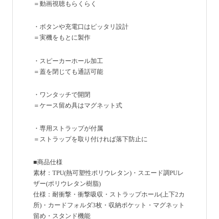
＝動画視聴もらくらく
・ボタンや充電口はピッタリ設計
＝実機をもとに製作
・スピーカーホール加工
＝蓋を閉じても通話可能
・ワンタッチで開閉
＝ケース留め具はマグネット式
・専用ストラップが付属
＝ストラップを取り付ければ落下防止に
■商品仕様
素材：TPU(熱可塑性ポリウレタン)・スエード調PUレ
ザー(ポリウレタン樹脂)
仕様：耐衝撃・衝撃吸収・ストラップホール(上下2カ
所)・カードフォルダ3枚・収納ポケット・マグネット
留め・スタンド機能