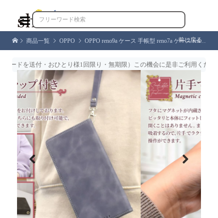

前に戻る
商品一覧
OPPO
OPPO reno9a ケース 手帳型 reno7a ケース reno5a reno3a ケース リノ9a リノ7a リノ5a リノ3a 手帳 アイファンデ2 シズカウィル
ドを送付・おひとり様1回限り・無期限）この機会に是非ご利用くださいませ
Previous
Next