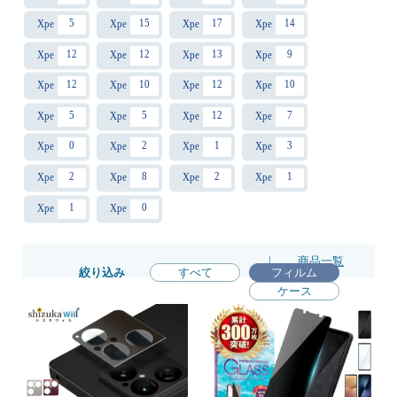
5
15
17
14
Xperia 10V / Xperia 10VI
Xperia 10 VII
Xperia10 IV
Xperia1 IV
12
12
13
9
XperiaAce III
Xperia 5III
Xperia 10III / 10III Lite
Xperia 1 III
12
10
12
10
Xperia Ace II
Xperia 5 II
Xperia 10 II
Xperia 1 II
5
5
12
7
Xperia Ace
Xperia 8
Xperia 5
Xperia 1
0
2
1
3
Xperia XZ3
Xperia XZ2 Premium
Xperia XZ2 Compact
Xperia XZ2
2
8
2
1
Xperia XZ1 Compact
Xperia XZ1
Xperia XZ Premium
Xperia XZ/XZs
1
0
Xperia XZs
Xperia X Compact
|
商品一覧
絞り込み
すべて
フィルム
ケース