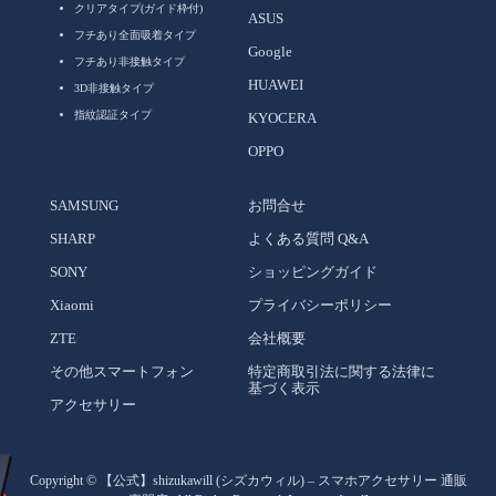
クリアタイプ(ガイド枠付)
ASUS
フチあり全面吸着タイプ
Google
フチあり非接触タイプ
HUAWEI
3D非接触タイプ
指紋認証タイプ
KYOCERA
OPPO
SAMSUNG
お問合せ
SHARP
よくある質問 Q&A
SONY
ショッピングガイド
Xiaomi
プライバシーポリシー
ZTE
会社概要
その他スマートフォン
特定商取引法に関する法律に
基づく表示
アクセサリー
Copyright ©
【公式】shizukawill (シズカウィル) – スマホアクセサリー 通販